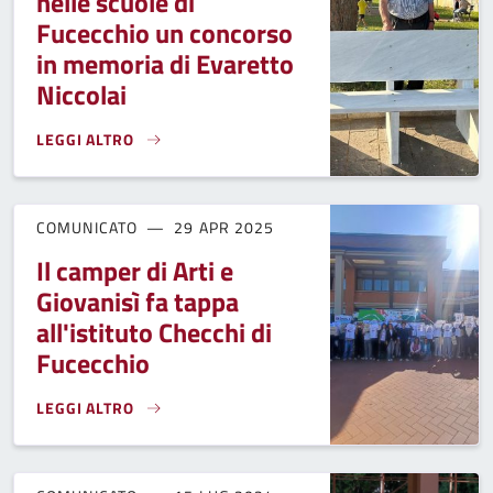
nelle scuole di
Fucecchio un concorso
in memoria di Evaretto
Niccolai
LEGGI ALTRO
SICUREZZA SUL LAVORO, NELLE SCUOLE DI FUCECCHIO UN 
COMUNICATO
29 APR 2025
Il camper di Arti e
Giovanisì fa tappa
all'istituto Checchi di
Fucecchio
LEGGI ALTRO
IL CAMPER DI ARTI E GIOVANISÌ FA TAPPA ALL'ISTITUTO CHE