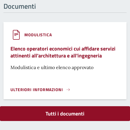
Documenti
MODULISTICA
Elenco operatori economici cui affidare servizi
attinenti all'architettura e all'ingegneria
Modulistica e ultimo elenco approvato
ULTERIORI INFORMAZIONI
ELENCO OPERATORI ECONOMICI CUI AFFIDARE SERVIZI ATTI
Tutti i documenti