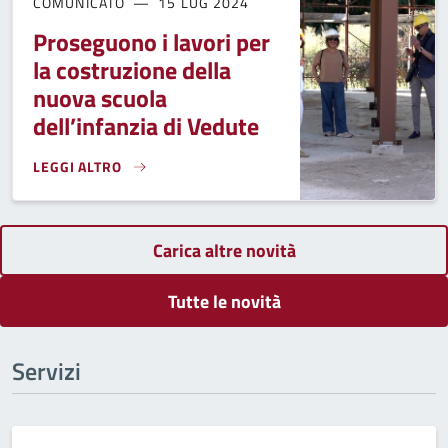
COMUNICATO
15 LUG 2024
Proseguono i lavori per
la costruzione della
nuova scuola
dell’infanzia di Vedute
LEGGI ALTRO
PROSEGUONO I LAVORI PER LA COSTRUZIONE DELLA NUOVA 
Carica altre novità
Tutte le novità
Servizi