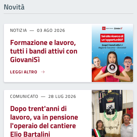
Novità
NOTIZIA
03 AGO 2026
Formazione e lavoro,
tutti i bandi attivi con
GiovaniSì
LEGGI ALTRO
FORMAZIONE E LAVORO, TUTTI I BANDI ATTIVI CON GIOVANIS
COMUNICATO
28 LUG 2026
Dopo trent'anni di
lavoro, va in pensione
l'operaio del cantiere
Elio Bartalini