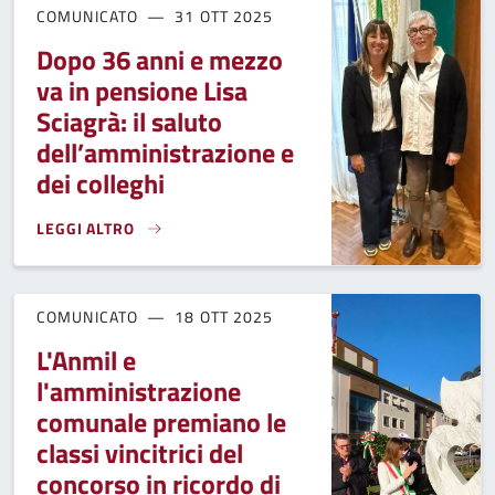
COMUNICATO
31 OTT 2025
Dopo 36 anni e mezzo
va in pensione Lisa
Sciagrà: il saluto
dell’amministrazione e
dei colleghi
LEGGI ALTRO
DOPO 36 ANNI E MEZZO VA IN PENSIONE LISA SCIAGRÀ: IL 
COMUNICATO
18 OTT 2025
L'Anmil e
l'amministrazione
comunale premiano le
classi vincitrici del
concorso in ricordo di