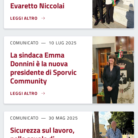
Evaretto Niccolai
LEGGI ALTRO
L'ANMIL E L'AMMINISTRAZIONE COMUNALE PREMIANO LE CL
COMUNICATO
10 LUG 2025
La sindaca Emma
Donnini è la nuova
presidente di Sporvic
Community
LEGGI ALTRO
LA SINDACA EMMA DONNINI È LA NUOVA PRESIDENTE DI S
COMUNICATO
30 MAG 2025
Sicurezza sul lavoro,