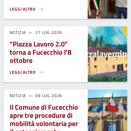
LEGGI ALTRO
DOPO TRENT'ANNI DI LAVORO, VA IN PENSIONE L'OPERAIO D
NOTIZIA
27 LUG 2026
"Piazza Lavoro 2.0"
torna a Fucecchio l'8
ottobre
LEGGI ALTRO
"PIAZZA LAVORO 2.0" TORNA A FUCECCHIO L'8 OTTOBRE}
NOTIZIA
09 LUG 2026
Il Comune di Fucecchio
apre tre procedure di
mobilità volontaria per