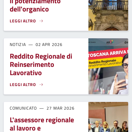
il potenziamento
dell'organico
LEGGI ALTRO
IL COMUNE DI FUCECCHIO APRE TRE PROCEDURE DI MOBILI
NOTIZIA
02 APR 2026
Reddito Regionale di
Reinserimento
Lavorativo
LEGGI ALTRO
REDDITO REGIONALE DI REINSERIMENTO LAVORATIVO}
COMUNICATO
27 MAR 2026
L'assessore regionale
al lavoro e