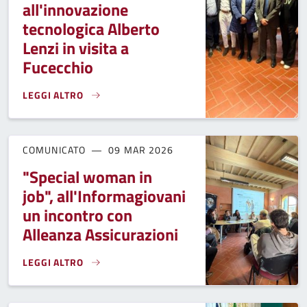
all'innovazione
tecnologica Alberto
Lenzi in visita a
Fucecchio
LEGGI ALTRO
L'ASSESSORE REGIONALE AL LAVORO E ALL'INNOVAZIONE TE
COMUNICATO
09 MAR 2026
"Special woman in
job", all'Informagiovani
un incontro con
Alleanza Assicurazioni
LEGGI ALTRO
"SPECIAL WOMAN IN JOB", ALL'INFORMAGIOVANI UN INCON