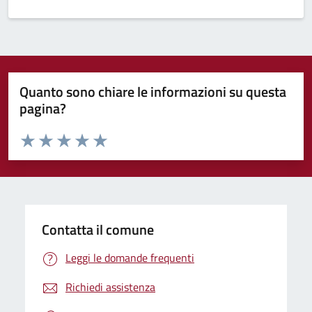
Quanto sono chiare le informazioni su questa
pagina?
Valuta da 1 a 5 stelle la pagina
Domanda
Valuta 1 stelle su 5
Valuta 2 stelle su 5
Valuta 3 stelle su 5
Valuta 4 stelle su 5
Valuta 5 stelle su 5
Contatta il comune
Leggi le domande frequenti
Richiedi assistenza