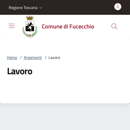
Vai al contenuto
accedi al menu
footer.enter
Regione Toscana
Comune di Fucecchio
Home
/
Argomenti
/
Lavoro
Lavoro