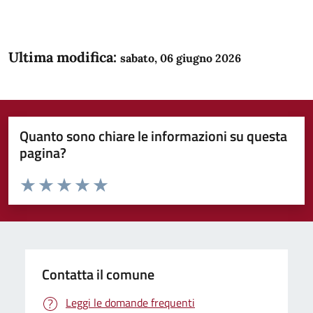
Ultima modifica:
sabato, 06 giugno 2026
Quanto sono chiare le informazioni su questa
pagina?
Valuta da 1 a 5 stelle la pagina
Domanda
Valuta 1 stelle su 5
Valuta 2 stelle su 5
Valuta 3 stelle su 5
Valuta 4 stelle su 5
Valuta 5 stelle su 5
Contatta il comune
Leggi le domande frequenti