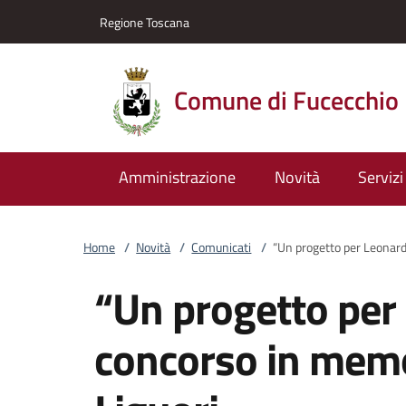
Vai al contenuto
accedi al menu
footer.enter
Regione Toscana
Comune di Fucecchio
Amministrazione
Novità
Servizi
Home
/
Novità
/
Comunicati
/
“Un progetto per Leonard
“Un progetto per
concorso in memo