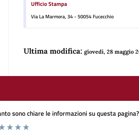
Ufficio Stampa
Via La Marmora, 34 - 50054 Fucecchio
Ultima modifica:
giovedì, 28 maggio 
nto sono chiare le informazioni su questa pagina
 da 1 a 5 stelle la pagina
anda
ta 1 stelle su 5
Valuta 2 stelle su 5
Valuta 3 stelle su 5
Valuta 4 stelle su 5
Valuta 5 stelle su 5