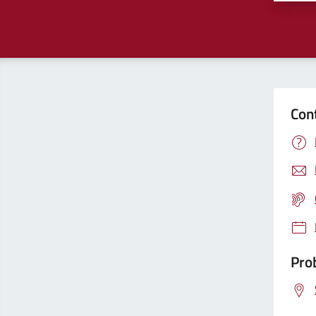
Con
Prob