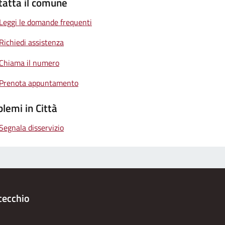
tatta il comune
Leggi le domande frequenti
Richiedi assistenza
Chiama il numero
Prenota appuntamento
lemi in Città
Segnala disservizio
cecchio