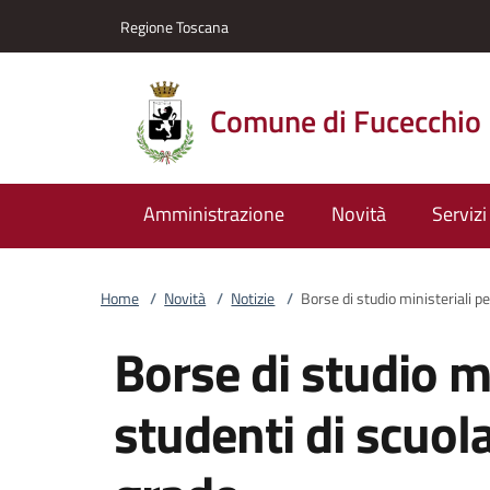
Vai al contenuto
accedi al menu
footer.enter
Regione Toscana
Comune di Fucecchio
Amministrazione
Novità
Servizi
Home
/
Novità
/
Notizie
/
Borse di studio ministeriali pe
Borse di studio mi
studenti di scuola