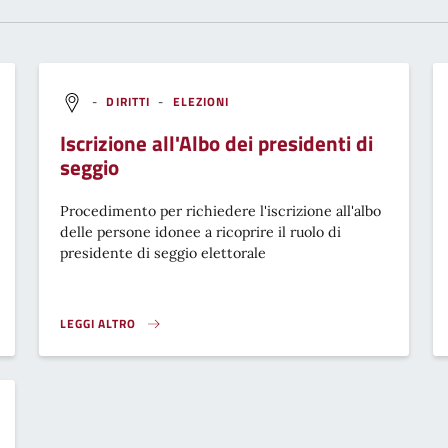
-
DIRITTI
-
ELEZIONI
Iscrizione all'Albo dei presidenti di
seggio
Procedimento per richiedere l'iscrizione all'albo
delle persone idonee a ricoprire il ruolo di
presidente di seggio elettorale
LEGGI ALTRO
ISCRIZIONE ALL'ALBO DEI PRESIDENTI DI SEGGIO}