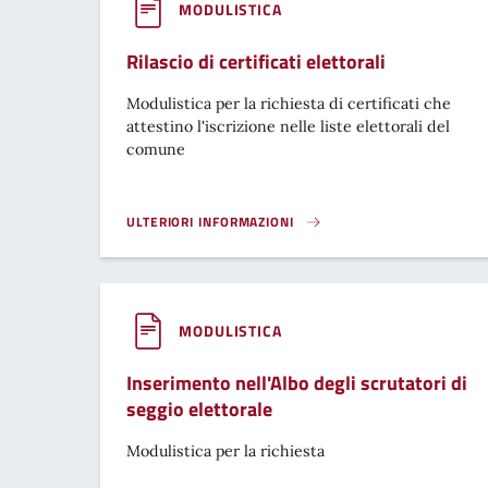
MODULISTICA
Rilascio di certificati elettorali
Modulistica per la richiesta di certificati che
attestino l'iscrizione nelle liste elettorali del
comune
ULTERIORI INFORMAZIONI
RILASCIO DI CERTIFICATI ELETTORALI}
MODULISTICA
Inserimento nell'Albo degli scrutatori di
seggio elettorale
Modulistica per la richiesta