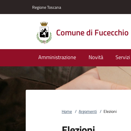
Vai al contenuto
accedi al menu
footer.enter
Regione Toscana
Comune di Fucecchio
Amministrazione
Novità
Servizi
Home
/
Argomenti
/
Elezioni
Elezioni