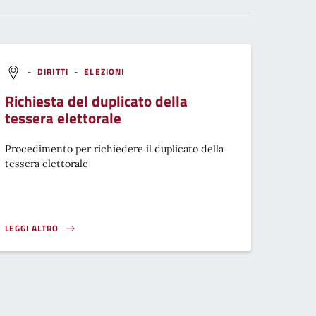
-
DIRITTI
-
ELEZIONI
Richiesta del duplicato della
tessera elettorale
Procedimento per richiedere il duplicato della
tessera elettorale
LEGGI ALTRO
RICHIESTA DEL DUPLICATO DELLA TESSERA ELETTORALE}