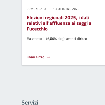
COMUNICATO
13 OTTOBRE 2025
Elezioni regionali 2025, i dati
relativi all'affluenza ai seggi a
Fucecchio
Ha votato il 46,56% degli aventi diritto
LEGGI ALTRO
ELEZIONI REGIONALI 2025, I DATI RELATIVI ALL'AFFLU
Servizi