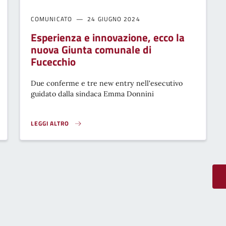
COMUNICATO
24 GIUGNO 2024
Esperienza e innovazione, ecco la
nuova Giunta comunale di
Fucecchio
Due conferme e tre new entry nell'esecutivo
guidato dalla sindaca Emma Donnini
LEGGI ALTRO
ENZA AI SEGGI A FUCECCHIO}
ESPERIENZA E INNOVAZIONE, ECCO LA NUOVA GIUNTA COMUNAL