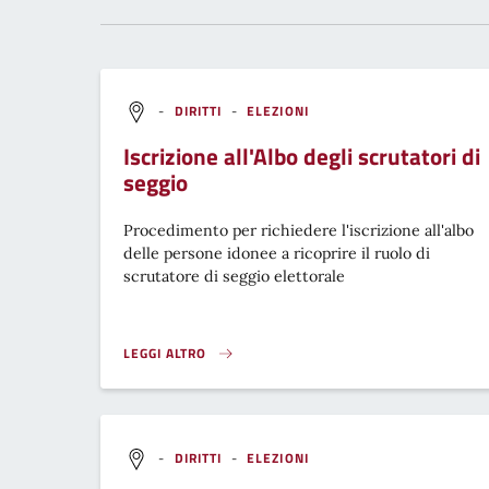
-
DIRITTI
-
ELEZIONI
Iscrizione all'Albo degli scrutatori di
seggio
Procedimento per richiedere l'iscrizione all'albo
delle persone idonee a ricoprire il ruolo di
scrutatore di seggio elettorale
LEGGI ALTRO
ISCRIZIONE ALL'ALBO DEGLI SCRUTATORI DI SEGGIO}
-
DIRITTI
-
ELEZIONI